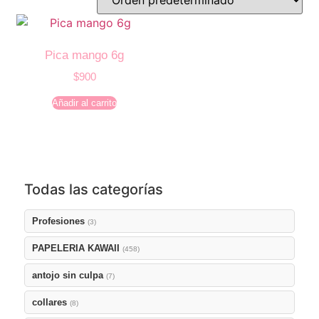
Pica mango 6g
$
900
Añadir al carrito
Todas las categorías
Profesiones
(3)
PAPELERIA KAWAII
(458)
antojo sin culpa
(7)
collares
(8)