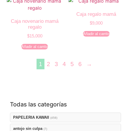
Caja regalo mamá
Caja novenario mamá
$
9,000
regalo
Añadir al carrito
$
15,000
Añadir al carrito
1
2
3
4
5
6
→
Todas las categorías
PAPELERIA KAWAII
(458)
antojo sin culpa
(7)