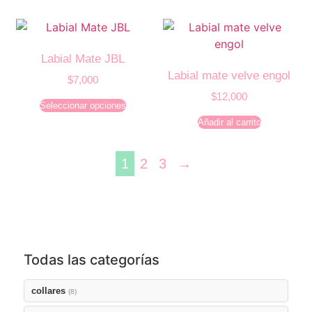
Labial Mate JBL
Labial mate velve engol
$
7,000
$
12,000
Seleccionar opciones
Añadir al carrito
1
2
3
→
Todas las categorías
collares
(8)