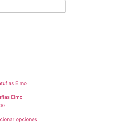
uflas Elmo
00
cionar opciones