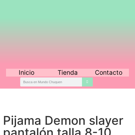
Inicio
Tienda
Contacto
Pijama Demon slayer
pantalón talla 8-10