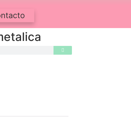
ntacto
metalica