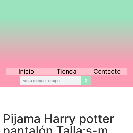
Inicio
Tienda
Contacto
Pijama Harry potter
pantalón Talla:s-m