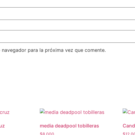
e navegador para la próxima vez que comente.
ruz
media deadpool tobilleras
Cand
$
8,000
$
12,0